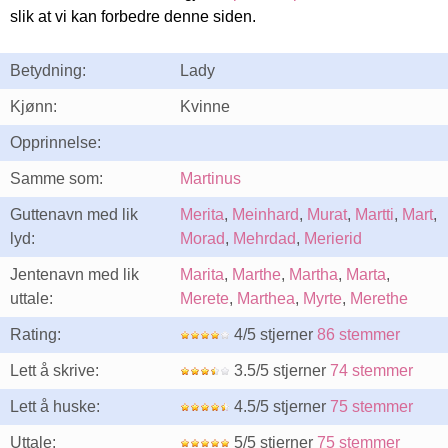
slik at vi kan forbedre denne siden.
Betydning:
Lady
Kjønn:
Kvinne
Opprinnelse:
Samme som:
Martinus
Guttenavn med lik
Merita
,
Meinhard
,
Murat
,
Martti
,
Mart
,
lyd:
Morad
,
Mehrdad
,
Merierid
Jentenavn med lik
Marita
,
Marthe
,
Martha
,
Marta
,
uttale:
Merete
,
Marthea
,
Myrte
,
Merethe
Rating:
4/5 stjerner
86 stemmer
Lett å skrive:
3.5/5 stjerner
74 stemmer
Lett å huske:
4.5/5 stjerner
75 stemmer
Uttale:
5/5 stjerner
75 stemmer