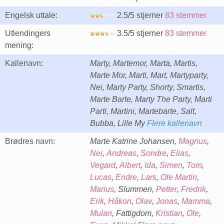
Engelsk uttale:
2.5/5 stjerner
83 stemmer
Utlendingers
3.5/5 stjerner
83 stemmer
mening:
Kallenavn:
Marty, Martemor, Marta, Martis,
Marte Mor, Marti, Mart, Martyparty,
Nei, Marty Party, Shorty, Smartis,
Marte Barte, Marty The Party, Marti
Parti, Martini, Martebarte, Salt,
Bubba, Lille My
Flere kallenavn
Brødres navn:
Marte Katrine Johansen,
Magnus
,
Nei
,
Andreas
,
Sondre
,
Elias
,
Vegard
,
Albert
,
Ida
,
Simen
,
Tom
,
Lucas
,
Endre
,
Lars
,
Ole Martin
,
Marius
, Slummen,
Petter
,
Fredrik
,
Erik
,
Håkon
,
Olav
,
Jonas
,
Mamma
,
Mulan
, Fattigdom,
Kristian
,
Ole
,