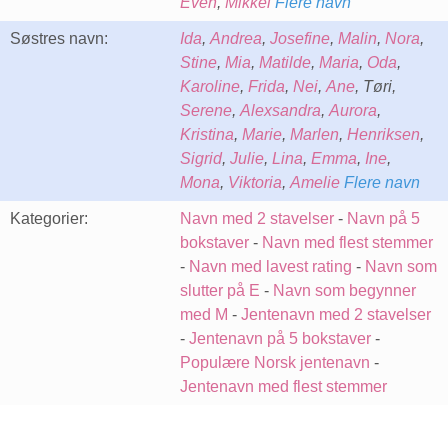
Even
,
Mikkel
Flere navn
Søstres navn:
Ida
,
Andrea
,
Josefine
,
Malin
,
Nora
,
Stine
,
Mia
,
Matilde
,
Maria
,
Oda
,
Karoline
,
Frida
,
Nei
,
Ane
, Tøri,
Serene
,
Alexsandra
,
Aurora
,
Kristina
,
Marie
,
Marlen
,
Henriksen
,
Sigrid
,
Julie
,
Lina
,
Emma
,
Ine
,
Mona
,
Viktoria
,
Amelie
Flere navn
Kategorier:
Navn med 2 stavelser
-
Navn på 5
bokstaver
-
Navn med flest stemmer
-
Navn med lavest rating
-
Navn som
slutter på E
-
Navn som begynner
med M
-
Jentenavn med 2 stavelser
-
Jentenavn på 5 bokstaver
-
Populære Norsk jentenavn
-
Jentenavn med flest stemmer