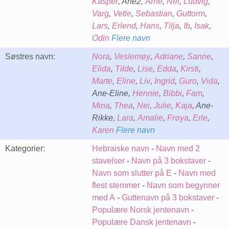
Kasper
, Ane2,
Arne
,
Nei
,
Ludvig
,
Varg
,
Vetle
,
Sebastian
,
Guttorm
,
Lars
,
Erlend
,
Hans
,
Tilja
,
Ib
,
Isak
,
Odin
Flere navn
Søstres navn:
Nora
,
Veslemøy
,
Adriane
,
Sanne
,
Elida
,
Tilde
,
Lise
,
Edda
,
Kirsti
,
Marte
,
Eline
,
Liv
,
Ingrid
,
Guro
,
Vida
,
Ane-Eline,
Hennie
,
Bibbi
,
Fam
,
Mina
,
Thea
,
Nei
,
Julie
,
Kaja
, Ane-
Rikke,
Lara
,
Amalie
,
Frøya
,
Erle
,
Karen
Flere navn
Kategorier:
Hebraiske navn
-
Navn med 2
stavelser
-
Navn på 3 bokstaver
-
Navn som slutter på E
-
Navn med
flest stemmer
-
Navn som begynner
med A
-
Guttenavn på 3 bokstaver
-
Populære Norsk jentenavn
-
Populære Dansk jentenavn
-