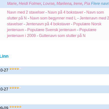
Marie
,
Heidi Folmer
,
Lovise
,
Marilena
,
Irene
,
Pia
Flere nav
Navn med 2 stavelser
-
Navn på 4 bokstaver
-
Navn som
slutter på N
-
Navn som begynner med L
-
Jentenavn med 
stavelser
-
Jentenavn på 4 bokstaver
-
Populære Norsk
jentenavn
-
Populære Svensk jentenavn
-
Populære
jentenavn i 2009
-
Guttenavn som slutter på N
Linn
-10-27
-10-27
-09-09