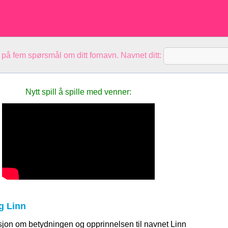
 på fem spørsmål om ditt fornavn. Navnet ditt:
Nytt spill å spille med venner:
g Linn
sjon om betydningen og opprinnelsen til navnet Linn