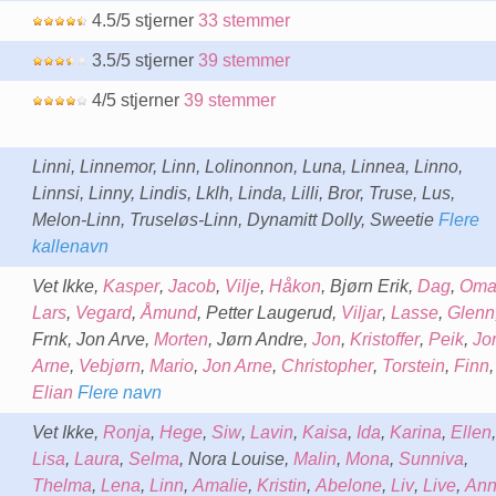
4.5/5 stjerner
33 stemmer
3.5/5 stjerner
39 stemmer
4/5 stjerner
39 stemmer
Linni, Linnemor, Linn, Lolinonnon, Luna, Linnea, Linno,
Linnsi, Linny, Lindis, Lklh, Linda, Lilli, Bror, Truse, Lus,
Melon-Linn, Truseløs-Linn, Dynamitt Dolly, Sweetie
Flere
kallenavn
Vet Ikke,
Kasper
,
Jacob
,
Vilje
,
Håkon
, Bjørn Erik,
Dag
,
Oma
Lars
,
Vegard
,
Åmund
, Petter Laugerud,
Viljar
,
Lasse
,
Glenn
Frnk, Jon Arve,
Morten
, Jørn Andre,
Jon
,
Kristoffer
,
Peik
,
Jo
Arne
,
Vebjørn
,
Mario
,
Jon Arne
,
Christopher
,
Torstein
,
Finn
,
Elian
Flere navn
Vet Ikke,
Ronja
,
Hege
,
Siw
,
Lavin
,
Kaisa
,
Ida
,
Karina
,
Ellen
,
Lisa
,
Laura
,
Selma
, Nora Louise,
Malin
,
Mona
,
Sunniva
,
Thelma
,
Lena
,
Linn
,
Amalie
,
Kristin
,
Abelone
,
Liv
,
Live
,
Ann