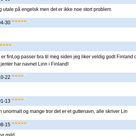
 og utale på engelsk men det er ikke noe stort problem
-04-30
er fint,og passer bra til meg siden jeg liker veldig godt Finland 
jenter har navnet Linn i Finland!
-10-22
-01-13
n unormalt og mange tror det er et guttenavn, alle skriver Lin
-08-15
tyr mild