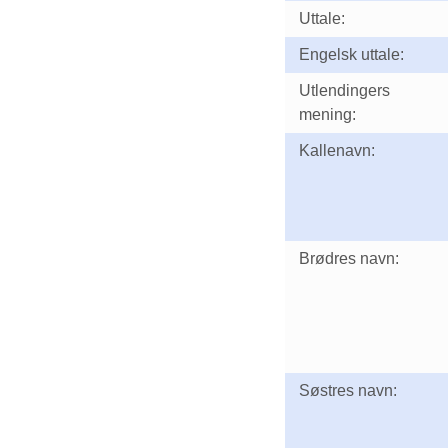
Uttale:
Engelsk uttale:
Utlendingers
mening:
Kallenavn:
Brødres navn:
Søstres navn: