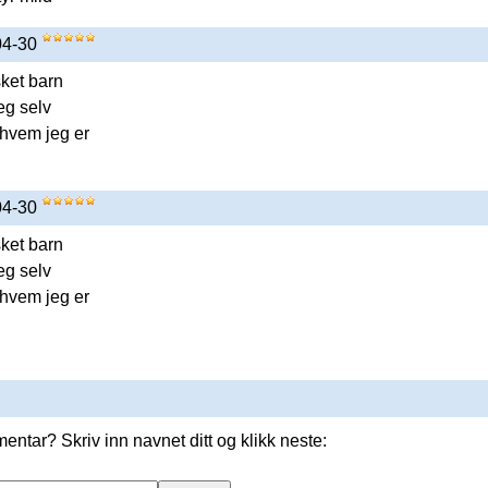
-04-30
sket barn
eg selv
e hvem jeg er
-04-30
sket barn
eg selv
e hvem jeg er
entar? Skriv inn navnet ditt og klikk neste: