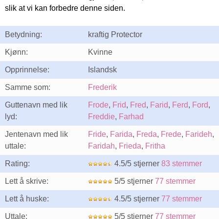
slik at vi kan forbedre denne siden.
Betydning:
kraftig Protector
Kjønn:
Kvinne
Opprinnelse:
Islandsk
Samme som:
Frederik
Guttenavn med lik
Frode
,
Frid
,
Fred
,
Farid
,
Ferd
,
Ford
,
lyd:
Freddie
,
Farhad
Jentenavn med lik
Fride
,
Farida
,
Freda
,
Frede
,
Farideh
,
uttale:
Faridah
,
Frieda
,
Fritha
Rating:
4.5/5 stjerner
83 stemmer
Lett å skrive:
5/5 stjerner
77 stemmer
Lett å huske:
4.5/5 stjerner
77 stemmer
Uttale:
5/5 stjerner
77 stemmer