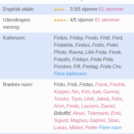
Engelsk uttale:
3.5/5 stjerner
81 stemmer
Utlendingers
4/5 stjerner
81 stemmer
mening:
Kallenavn:
Fridus, Friday, Frodo, Fridi, Fred,
Fridalida, Findus, Fridis, Potet,
Photo, Ravna, Lille Frida, Frosk,
Frøydis, Fridays, Frida Pida,
Frosken, Fifi, Fredag, Frida Chu
Flere kallenavn
Brødres navn:
Fridu, Fridi, Fridas,
Frank
,
Fredrik
,
Kasper
,
Nei
,
Kim
,
Isak
,
Gunnar
,
Teodor
,
Trym
,
Ulrik
,
Jakob
,
Felix
,
Aron
,
Frede
,
Lavrans
,
Daniel
,
Bdbdfbf,
Aksel
,
Tidemann
,
Emil
,
Sigurd
,
Magnus
,
Gabriel
,
Stian
,
Lukas
,
Mikkel
,
Petter
Flere navn