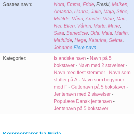
Søstres navn:
Nora
,
Emma
,
Fride
, Freskl,
Maiken
,
Amanda
,
Hanna
,
Julie
,
Maja
,
Stine
,
Matilde
,
Vårin
,
Amalie
,
Vilde
,
Mari
,
Nei
,
Ellen
,
Vårinn
,
Marte
,
Marie
,
Sara
,
Benedicte
,
Oda
,
Maia
,
Marlin
,
Mathilde
,
Hege
,
Katarina
,
Selma
,
Johanne
Flere navn
Kategorier:
Islandske navn
-
Navn på 5
bokstaver
-
Navn med 2 stavelser
-
Navn med flest stemmer
-
Navn som
slutter på A
-
Navn som begynner
med F
-
Guttenavn på 5 bokstaver
-
Jentenavn med 2 stavelser
-
Populære Dansk jentenavn
-
Jentenavn på 5 bokstaver
Kommentarer fra Frida