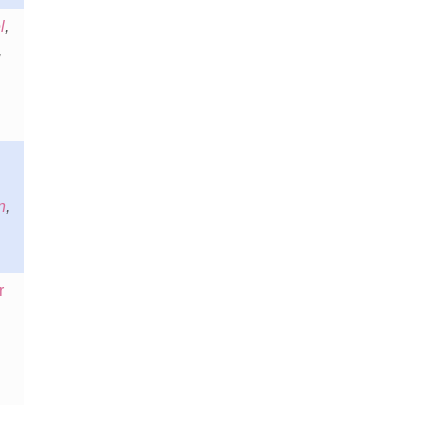
l
,
,
n
,
r