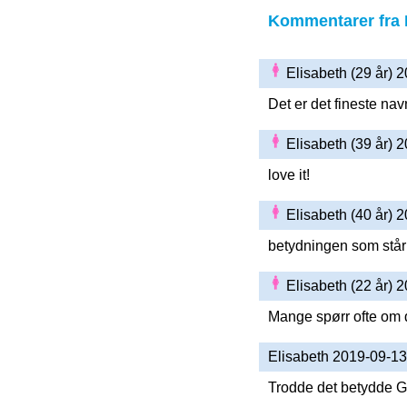
Kommentarer fra 
Elisabeth (29 år) 
Det er det fineste na
Elisabeth (39 år) 
love it!
Elisabeth (40 år) 
betydningen som står 
Elisabeth (22 år) 
Mange spørr ofte om 
Elisabeth 2019-09-1
Trodde det betydde G