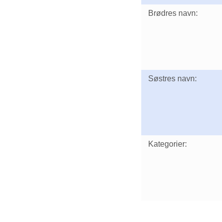
Brødres navn:
Søstres navn:
Kategorier: