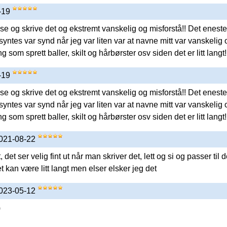
-19
ese og skrive det og ekstremt vanskelig og misforstå!! Det eneste
ntes var synd når jeg var liten var at navne mitt var vanskelig 
ng som sprett baller, skilt og hårbørster osv siden det er litt langt!
-19
ese og skrive det og ekstremt vanskelig og misforstå!! Det eneste
ntes var synd når jeg var liten var at navne mitt var vanskelig 
ng som sprett baller, skilt og hårbørster osv siden det er litt langt!
2021-08-22
 det ser velig fint ut når man skriver det, lett og si og passer til d
t kan være litt langt men elser elsker jeg det
2023-05-12
)