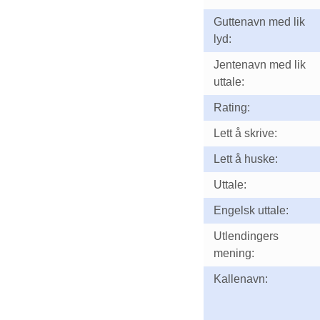
Guttenavn med lik
lyd:
Jentenavn med lik
uttale:
Rating:
Lett å skrive:
Lett å huske:
Uttale:
Engelsk uttale:
Utlendingers
mening:
Kallenavn: