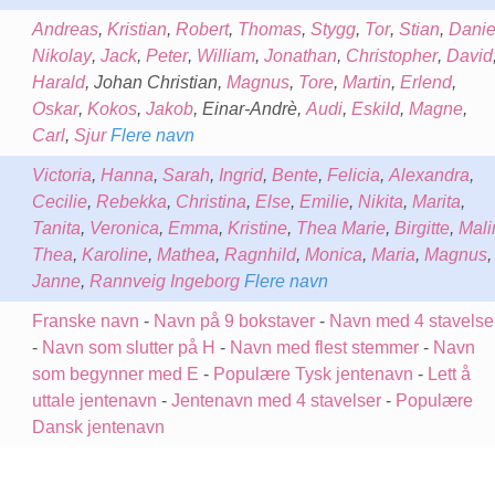
Andreas
,
Kristian
,
Robert
,
Thomas
,
Stygg
,
Tor
,
Stian
,
Danie
Nikolay
,
Jack
,
Peter
,
William
,
Jonathan
,
Christopher
,
David
Harald
, Johan Christian,
Magnus
,
Tore
,
Martin
,
Erlend
,
Oskar
,
Kokos
,
Jakob
, Einar-Andrè,
Audi
,
Eskild
,
Magne
,
Carl
,
Sjur
Flere navn
Victoria
,
Hanna
,
Sarah
,
Ingrid
,
Bente
,
Felicia
,
Alexandra
,
Cecilie
,
Rebekka
,
Christina
,
Else
,
Emilie
,
Nikita
,
Marita
,
Tanita
,
Veronica
,
Emma
,
Kristine
,
Thea Marie
,
Birgitte
,
Mali
Thea
,
Karoline
,
Mathea
,
Ragnhild
,
Monica
,
Maria
,
Magnus
,
Janne
,
Rannveig Ingeborg
Flere navn
Franske navn
-
Navn på 9 bokstaver
-
Navn med 4 stavelse
-
Navn som slutter på H
-
Navn med flest stemmer
-
Navn
som begynner med E
-
Populære Tysk jentenavn
-
Lett å
uttale jentenavn
-
Jentenavn med 4 stavelser
-
Populære
Dansk jentenavn