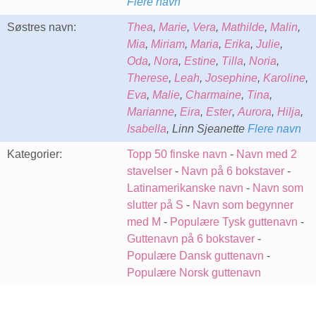
Flere navn
Søstres navn:
Thea
,
Marie
,
Vera
,
Mathilde
,
Malin
,
Mia
,
Miriam
,
Maria
,
Erika
,
Julie
,
Oda
,
Nora
,
Estine
,
Tilla
,
Noria
,
Therese
,
Leah
,
Josephine
,
Karoline
,
Eva
,
Malie
,
Charmaine
,
Tina
,
Marianne
,
Eira
,
Ester
,
Aurora
,
Hilja
,
Isabella
, Linn Sjeanette
Flere navn
Kategorier:
Topp 50 finske navn
-
Navn med 2
stavelser
-
Navn på 6 bokstaver
-
Latinamerikanske navn
-
Navn som
slutter på S
-
Navn som begynner
med M
-
Populære Tysk guttenavn
-
Guttenavn på 6 bokstaver
-
Populære Dansk guttenavn
-
Populære Norsk guttenavn