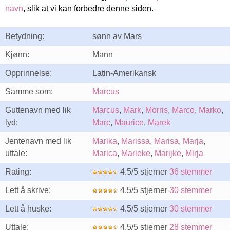
navn
, slik at vi kan forbedre denne siden.
Betydning:
sønn av Mars
Kjønn:
Mann
Opprinnelse:
Latin-Amerikansk
Samme som:
Marcus
Guttenavn med lik
Marcus
,
Mark
,
Morris
,
Marco
,
Marko
,
lyd:
Marc
,
Maurice
,
Marek
Jentenavn med lik
Marika
,
Marissa
,
Marisa
,
Marja
,
uttale:
Marica
,
Marieke
,
Marijke
,
Mirja
Rating:
4.5/5 stjerner
36 stemmer
Lett å skrive:
4.5/5 stjerner
30 stemmer
Lett å huske:
4.5/5 stjerner
30 stemmer
Uttale:
4.5/5 stjerner
28 stemmer