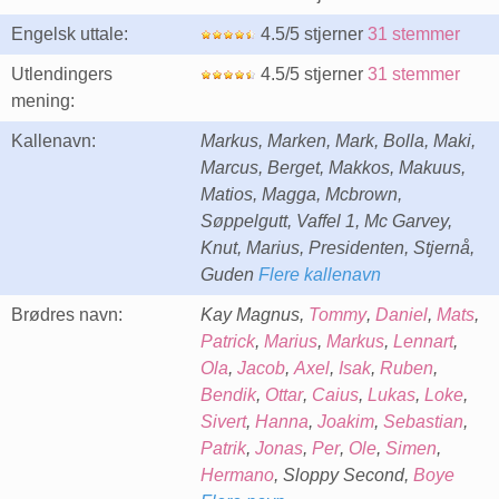
Engelsk uttale:
4.5/5 stjerner
31 stemmer
Utlendingers
4.5/5 stjerner
31 stemmer
mening:
Kallenavn:
Markus, Marken, Mark, Bolla, Maki,
Marcus, Berget, Makkos, Makuus,
Matios, Magga, Mcbrown,
Søppelgutt, Vaffel 1, Mc Garvey,
Knut, Marius, Presidenten, Stjernå,
Guden
Flere kallenavn
Brødres navn:
Kay Magnus,
Tommy
,
Daniel
,
Mats
,
Patrick
,
Marius
,
Markus
,
Lennart
,
Ola
,
Jacob
,
Axel
,
Isak
,
Ruben
,
Bendik
,
Ottar
,
Caius
,
Lukas
,
Loke
,
Sivert
,
Hanna
,
Joakim
,
Sebastian
,
Patrik
,
Jonas
,
Per
,
Ole
,
Simen
,
Hermano
, Sloppy Second,
Boye