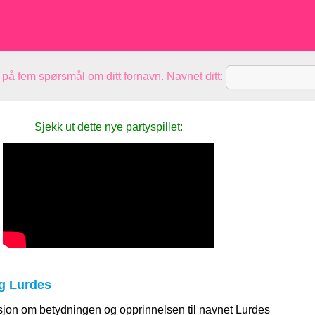
 på fem spørsmål om ditt fornavn. Navnet ditt:
Sjekk ut dette nye partyspillet:
g Lurdes
sjon om betydningen og opprinnelsen til navnet Lurdes