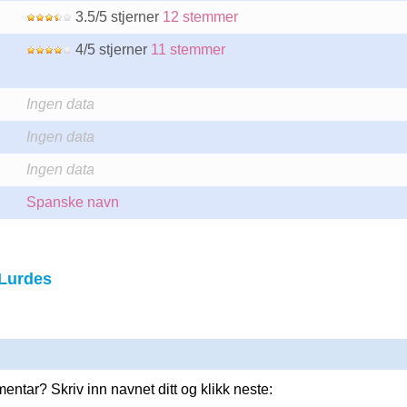
3.5/5 stjerner
12 stemmer
4/5 stjerner
11 stemmer
Ingen data
Ingen data
Ingen data
Spanske navn
Lurdes
entar? Skriv inn navnet ditt og klikk neste: