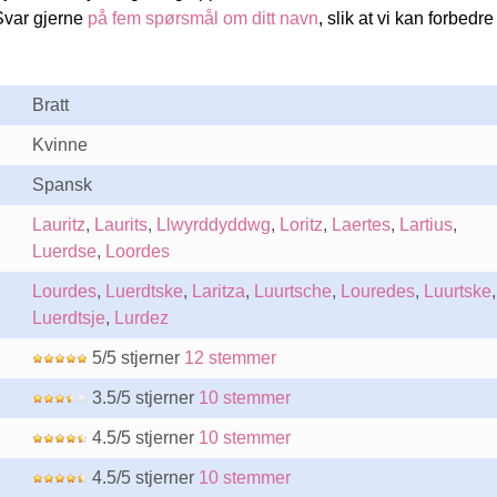
Svar gjerne
på fem spørsmål om ditt navn
, slik at vi kan forbedre
Bratt
Kvinne
Spansk
Lauritz
,
Laurits
,
Llwyrddyddwg
,
Loritz
,
Laertes
,
Lartius
,
Luerdse
,
Loordes
Lourdes
,
Luerdtske
,
Laritza
,
Luurtsche
,
Louredes
,
Luurtske
,
Luerdtsje
,
Lurdez
5/5 stjerner
12 stemmer
3.5/5 stjerner
10 stemmer
4.5/5 stjerner
10 stemmer
4.5/5 stjerner
10 stemmer