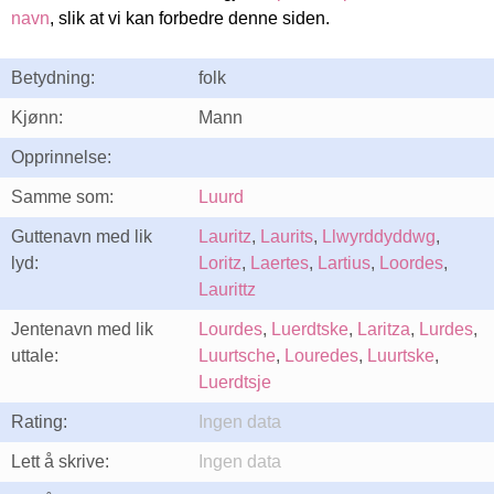
navn
, slik at vi kan forbedre denne siden.
Betydning:
folk
Kjønn:
Mann
Opprinnelse:
Samme som:
Luurd
Guttenavn med lik
Lauritz
,
Laurits
,
Llwyrddyddwg
,
lyd:
Loritz
,
Laertes
,
Lartius
,
Loordes
,
Laurittz
Jentenavn med lik
Lourdes
,
Luerdtske
,
Laritza
,
Lurdes
,
uttale:
Luurtsche
,
Louredes
,
Luurtske
,
Luerdtsje
Rating:
Ingen data
Lett å skrive:
Ingen data