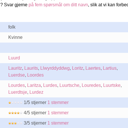
e? Svar gjerne
på fem spørsmål om ditt navn
, slik at vi kan forbe
folk
Kvinne
Luurd
Lauritz
,
Laurits
,
Llwyrddyddwg
,
Loritz
,
Laertes
,
Lartius
,
Luerdse
,
Loordes
Lourdes
,
Laritza
,
Lurdes
,
Luurtsche
,
Louredes
,
Luurtske
,
Luerdtsje
,
Lurdez
1/5 stjerner
1 stemmer
4/5 stjerner
1 stemmer
3/5 stjerner
1 stemmer