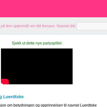
 på fem spørsmål om ditt fornavn. Navnet ditt:
Sjekk ut dette nye partyspillet:
g Luerdtske
sjon om betydningen og opprinnelsen til navnet Luerdtske