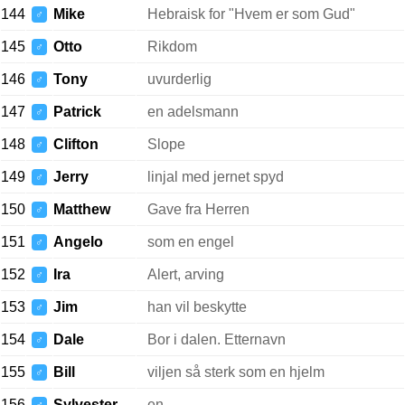
144
Mike
Hebraisk for "Hvem er som Gud"
♂
145
Otto
Rikdom
♂
146
Tony
uvurderlig
♂
147
Patrick
en adelsmann
♂
148
Clifton
Slope
♂
149
Jerry
linjal med jernet spyd
♂
150
Matthew
Gave fra Herren
♂
151
Angelo
som en engel
♂
152
Ira
Alert, arving
♂
153
Jim
han vil beskytte
♂
154
Dale
Bor i dalen. Etternavn
♂
155
Bill
viljen så sterk som en hjelm
♂
156
Sylvester
en