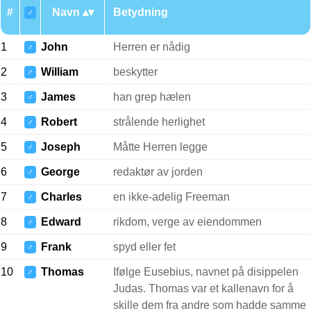
#
Navn
Betydning
♂
1
John
Herren er nådig
♂
2
William
beskytter
♂
3
James
han grep hælen
♂
4
Robert
strålende herlighet
♂
5
Joseph
Måtte Herren legge
♂
6
George
redaktør av jorden
♂
7
Charles
en ikke-adelig Freeman
♂
8
Edward
rikdom, verge av eiendommen
♂
9
Frank
spyd eller fet
♂
10
Thomas
Ifølge Eusebius, navnet på disippelen
♂
Judas. Thomas var et kallenavn for å
skille dem fra andre som hadde samme