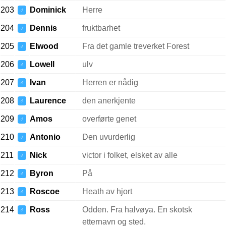
203
Dominick
Herre
♂
204
Dennis
fruktbarhet
♂
205
Elwood
Fra det gamle treverket Forest
♂
206
Lowell
ulv
♂
207
Ivan
Herren er nådig
♂
208
Laurence
den anerkjente
♂
209
Amos
overførte genet
♂
210
Antonio
Den uvurderlig
♂
211
Nick
victor i folket, elsket av alle
♂
212
Byron
På
♂
213
Roscoe
Heath av hjort
♂
214
Ross
Odden. Fra halvøya. En skotsk
♂
etternavn og sted.