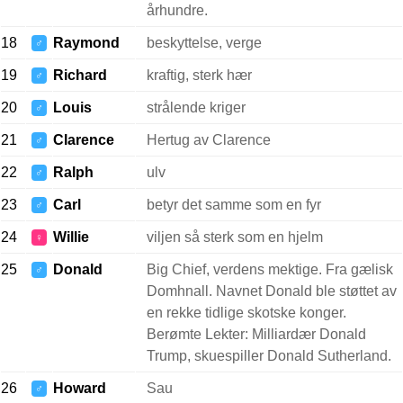
århundre.
18
Raymond
beskyttelse, verge
♂
19
Richard
kraftig, sterk hær
♂
20
Louis
strålende kriger
♂
21
Clarence
Hertug av Clarence
♂
22
Ralph
ulv
♂
23
Carl
betyr det samme som en fyr
♂
24
Willie
viljen så sterk som en hjelm
♀
25
Donald
Big Chief, verdens mektige. Fra gælisk
♂
Domhnall. Navnet Donald ble støttet av
en rekke tidlige skotske konger.
Berømte Lekter: Milliardær Donald
Trump, skuespiller Donald Sutherland.
26
Howard
Sau
♂