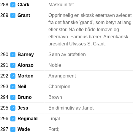
288
Clark
Maskulinitet
♂
289
Grant
Opprinnelig en skotsk etternavn avledet
♂
fra det franske 'grand', som betyr at lang
eller stor. Nå ofte både fornavn og
etternavn. Famous bærer: Amerikansk
president Ulysses S. Grant.
290
Barney
Sønn av profetien
♂
291
Alonzo
Noble
♂
292
Morton
Arrangement
♂
293
Neil
Champion
♂
294
Bruno
Brown
♂
295
Jess
En diminutiv av Janet
♂
296
Reginald
Linjal
♂
297
Wade
Ford;
♂