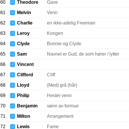
60
Theodore
Gave
♂
61
Melvin
Venn
♂
62
Charlie
en ikke-adelig Freeman
♂
63
Leroy
Kongen
♂
64
Clyde
Bonnie og Clyde
♂
65
Sam
Navnet er Gud, de som hører / lytter
♂
66
Vincent
♂
67
Clifford
Cliff
♂
68
Lloyd
(Med) grå (hår)
♂
69
Philip
Hester venn
♂
70
Benjamin
sønn av formue
♂
71
Milton
Arrangement
♂
72
Lewis
Fame
♂