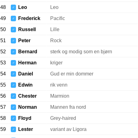
48
Leo
Leo
♂
49
Frederick
Pacific
♂
50
Russell
Lille
♂
51
Peter
Rock
♂
52
Bernard
sterk og modig som en bjørn
♂
53
Herman
kriger
♂
54
Daniel
Gud er min dommer
♂
55
Edwin
rik venn
♂
56
Chester
Marmion
♂
57
Norman
Mannen fra nord
♂
58
Floyd
Grey-haired
♂
59
Lester
variant av Ligora
♂