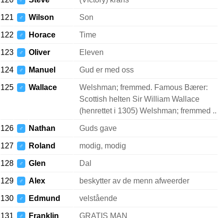
♂
121
Wilson
Son
♂
122
Horace
Time
♂
123
Oliver
Eleven
♂
124
Manuel
Gud er med oss
♂
125
Wallace
Welshman; fremmed. Famous Bærer:
♂
Scottish helten Sir William Wallace
(henrettet i 1305) Welshman; fremmed ..
126
Nathan
Guds gave
♂
127
Roland
modig, modig
♂
128
Glen
Dal
♂
129
Alex
beskytter av de menn afweerder
♂
130
Edmund
velstående
♂
131
Franklin
GRATIS MAN
♂