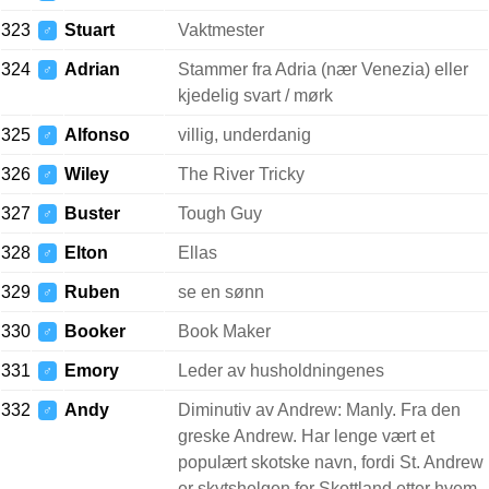
323
Stuart
Vaktmester
♂
324
Adrian
Stammer fra Adria (nær Venezia) eller
♂
kjedelig svart / mørk
325
Alfonso
villig, underdanig
♂
326
Wiley
The River Tricky
♂
327
Buster
Tough Guy
♂
328
Elton
Ellas
♂
329
Ruben
se en sønn
♂
330
Booker
Book Maker
♂
331
Emory
Leder av husholdningenes
♂
332
Andy
Diminutiv av Andrew: Manly. Fra den
♂
greske Andrew. Har lenge vært et
populært skotske navn, fordi St. Andrew
er skytshelgen for Skottland etter hvem