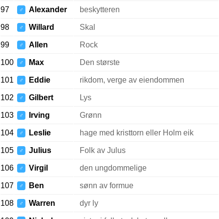
97
Alexander
beskytteren
♂
98
Willard
Skal
♂
99
Allen
Rock
♂
100
Max
Den største
♂
101
Eddie
rikdom, verge av eiendommen
♂
102
Gilbert
Lys
♂
103
Irving
Grønn
♂
104
Leslie
hage med kristtorn eller Holm eik
♂
105
Julius
Folk av Julus
♂
106
Virgil
den ungdommelige
♂
107
Ben
sønn av formue
♂
108
Warren
dyr ly
♂