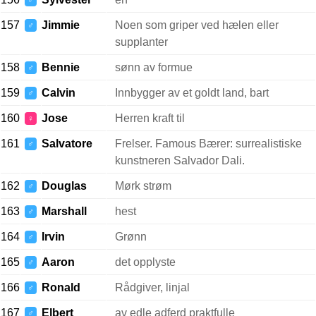
♂
157
Jimmie
Noen som griper ved hælen eller
♂
supplanter
158
Bennie
sønn av formue
♂
159
Calvin
Innbygger av et goldt land, bart
♂
160
Jose
Herren kraft til
♀
161
Salvatore
Frelser. Famous Bærer: surrealistiske
♂
kunstneren Salvador Dali.
162
Douglas
Mørk strøm
♂
163
Marshall
hest
♂
164
Irvin
Grønn
♂
165
Aaron
det opplyste
♂
166
Ronald
Rådgiver, linjal
♂
167
Elbert
av edle adferd praktfulle
♂