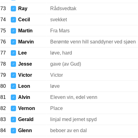
73
Ray
Rådsvedtak
♂
74
Cecil
svekket
♂
75
Martin
Fra Mars
♂
76
Marvin
Berømte venn hill sanddyner ved sjøen
♂
77
Lee
løve, hard
♂
78
Jesse
gave (av Gud)
♂
79
Victor
Victor
♂
80
Leon
løve
♂
81
Alvin
Eleven vin, edel venn
♂
82
Vernon
Place
♂
83
Gerald
linjal med jernet spyd
♂
84
Glenn
beboer av en dal
♂