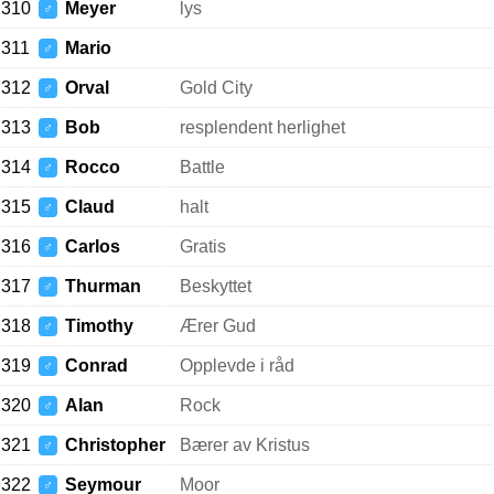
310
Meyer
lys
♂
311
Mario
♂
312
Orval
Gold City
♂
313
Bob
resplendent herlighet
♂
314
Rocco
Battle
♂
315
Claud
halt
♂
316
Carlos
Gratis
♂
317
Thurman
Beskyttet
♂
318
Timothy
Ærer Gud
♂
319
Conrad
Opplevde i råd
♂
320
Alan
Rock
♂
321
Christopher
Bærer av Kristus
♂
322
Seymour
Moor
♂