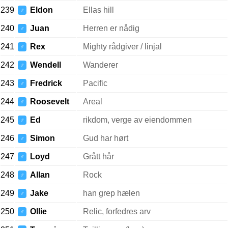
239
Eldon
Ellas hill
♂
240
Juan
Herren er nådig
♂
241
Rex
Mighty rådgiver / linjal
♂
242
Wendell
Wanderer
♂
243
Fredrick
Pacific
♂
244
Roosevelt
Areal
♂
245
Ed
rikdom, verge av eiendommen
♂
246
Simon
Gud har hørt
♂
247
Loyd
Grått hår
♂
248
Allan
Rock
♂
249
Jake
han grep hælen
♂
250
Ollie
Relic, forfedres arv
♂