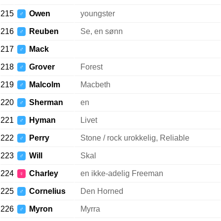
215
Owen
youngster
♂
216
Reuben
Se, en sønn
♂
217
Mack
♂
218
Grover
Forest
♂
219
Malcolm
Macbeth
♂
220
Sherman
en
♂
221
Hyman
Livet
♂
222
Perry
Stone / rock urokkelig, Reliable
♂
223
Will
Skal
♂
224
Charley
en ikke-adelig Freeman
♀
225
Cornelius
Den Horned
♂
226
Myron
Myrra
♂