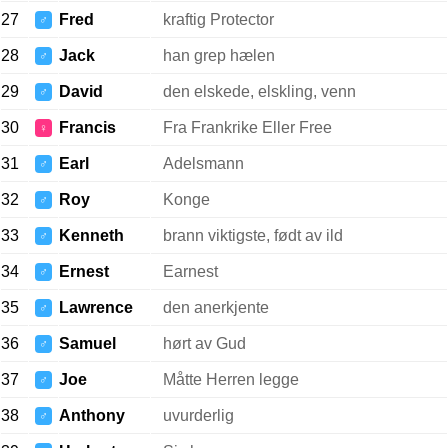
27
Fred
kraftig Protector
♂
28
Jack
han grep hælen
♂
29
David
den elskede, elskling, venn
♂
30
Francis
Fra Frankrike Eller Free
♀
31
Earl
Adelsmann
♂
32
Roy
Konge
♂
33
Kenneth
brann viktigste, født av ild
♂
34
Ernest
Earnest
♂
35
Lawrence
den anerkjente
♂
36
Samuel
hørt av Gud
♂
37
Joe
Måtte Herren legge
♂
38
Anthony
uvurderlig
♂