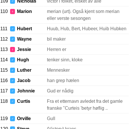
109
Nicholas
victor i folket, elsket av alle
♂
110
Marion
merian (urt). Også kjent som merian
♀
eller verste sesongen
111
Hubert
Huub, Hub, Bert, Hubeer, Huib Hubken
♂
112
Wayne
bil maker
♂
113
Jessie
Herren er
♀
114
Hugh
tenker sinn, kloke
♂
115
Luther
Mennesker
♂
116
Jacob
han grep hælen
♂
117
Johnnie
Gud er nådig
♂
118
Curtis
Fra et etternavn avledet fra det gamle
♂
franske "Curteis 'betyr høflig ..
119
Orville
Gull
♂
120
Steve
(Victory) krans