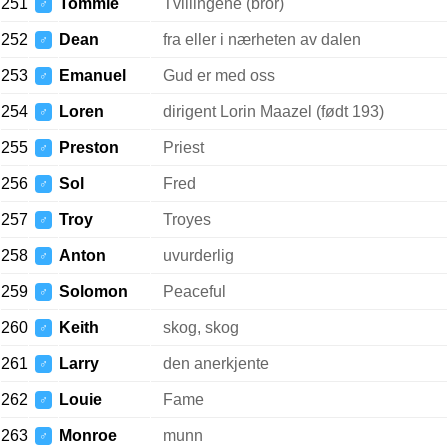
251
Tommie
Tvillingene (bror)
♂
252
Dean
fra eller i nærheten av dalen
♂
253
Emanuel
Gud er med oss
♂
254
Loren
dirigent Lorin Maazel (født 193)
♂
255
Preston
Priest
♂
256
Sol
Fred
♂
257
Troy
Troyes
♂
258
Anton
uvurderlig
♂
259
Solomon
Peaceful
♂
260
Keith
skog, skog
♂
261
Larry
den anerkjente
♂
262
Louie
Fame
♂
263
Monroe
munn
♂