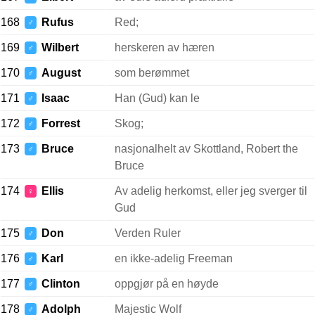
168
Rufus
Red;
♂
169
Wilbert
herskeren av hæren
♂
170
August
som berømmet
♂
171
Isaac
Han (Gud) kan le
♂
172
Forrest
Skog;
♂
173
Bruce
nasjonalhelt av Skottland, Robert the
♂
Bruce
174
Ellis
Av adelig herkomst, eller jeg sverger til
♀
Gud
175
Don
Verden Ruler
♂
176
Karl
en ikke-adelig Freeman
♂
177
Clinton
oppgjør på en høyde
♂
178
Adolph
Majestic Wolf
♂