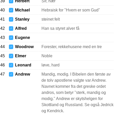
39
Herbert
Sir, hær
♂
40
Michael
Hebraisk for "Hvem er som Gud"
♂
41
Stanley
steinet felt
♂
42
Alfred
Han sa styret alver få
♂
43
Eugene
♂
44
Woodrow
Forester, rekkehusene med en tre
♂
45
Elmer
Noble
♂
46
Leonard
løve, hard
♂
47
Andrew
Mandig, modig. I Bibelen den første av
♂
de tolv apostlene valgte var Andrew.
Navnet kommer fra det greske ordet
andros, som betyr "sterk, mandig og
modig." Andrew er skytshelgen for
Skottland og Russland. Se også Jedrick
og Kendrick.