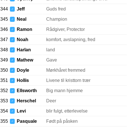
344
Jeff
Guds fred
♂
345
Neal
Champion
♂
346
Ramon
Rådgiver, Protector
♂
347
Noah
komfort, avslapning, fred
♂
348
Harlan
land
♂
349
Mathew
Gave
♂
350
Doyle
Mørkhåret fremmed
♂
351
Hollis
Livene til kristtorn trær
♂
352
Ellsworth
Big mann hjemme
♂
353
Herschel
Deer
♂
354
Levi
blir fulgt, etterlevelse
♂
355
Pasquale
Født på påsken
♂