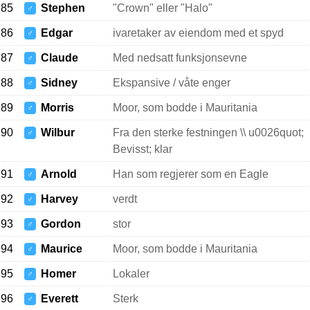
85
Stephen
"Crown" eller "Halo"
♂
86
Edgar
ivaretaker av eiendom med et spyd
♂
87
Claude
Med nedsatt funksjonsevne
♂
88
Sidney
Ekspansive / våte enger
♂
89
Morris
Moor, som bodde i Mauritania
♂
90
Wilbur
Fra den sterke festningen \\ u0026quot;
♂
Bevisst; klar
91
Arnold
Han som regjerer som en Eagle
♂
92
Harvey
verdt
♂
93
Gordon
stor
♂
94
Maurice
Moor, som bodde i Mauritania
♂
95
Homer
Lokaler
♂
96
Everett
Sterk
♂