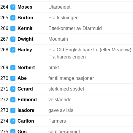
264
Moses
Utarbeidet
♂
265
Burton
Fra festningen
♂
266
Kermit
Etterkommer av Diarmuid
♂
267
Dwight
Mountain
♂
268
Harley
Fra Old English hare tre (eller Meadow).
♂
Fra harens engen
269
Norbert
prakt
♂
270
Abe
far til mange nasjoner
♂
271
Gerard
sterk med spydet
♂
272
Edmond
velstående
♂
273
Isadore
gave av Isis
♂
274
Carlton
Farmers
♂
275
Gus
som berømmet
♂