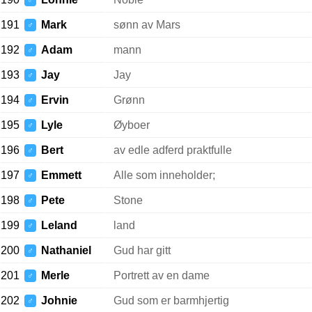
♂
191
Mark
sønn av Mars
♂
192
Adam
mann
♂
193
Jay
Jay
♂
194
Ervin
Grønn
♂
195
Lyle
Øyboer
♂
196
Bert
av edle adferd praktfulle
♂
197
Emmett
Alle som inneholder;
♂
198
Pete
Stone
♂
199
Leland
land
♂
200
Nathaniel
Gud har gitt
♂
201
Merle
Portrett av en dame
♂
202
Johnie
Gud som er barmhjertig
♂