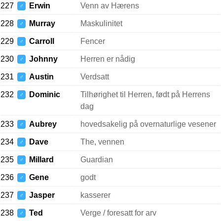
227
Erwin
Venn av Hærens
♂
228
Murray
Maskulinitet
♂
229
Carroll
Fencer
♂
230
Johnny
Herren er nådig
♂
231
Austin
Verdsatt
♂
232
Dominic
Tilhørighet til Herren, født på Herrens
♂
dag
233
Aubrey
hovedsakelig på overnaturlige vesener
♂
234
Dave
The, vennen
♂
235
Millard
Guardian
♂
236
Gene
godt
♂
237
Jasper
kasserer
♂
238
Ted
Verge / foresatt for arv
♂