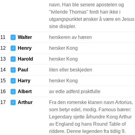
navn. Han ble senere apostelen og
"tvilende Thomas" fordi han ikke i
utgangspunktet ønsker å være en Jesus
sine disipler.
11
Walter
herskeren av hæren
♂
12
Henry
hersker Kong
♂
13
Harold
hersker Kong
♂
14
Paul
liten eller beskjeden
♂
15
Harry
hersker Kong
♂
16
Albert
av edle adferd praktfulle
♂
17
Arthur
Fra den romerske klanen navn Artorius,
♂
som betyr edel, modig. Famous bærer:
Legendary sjette århundre Kong Arthur
av England og hans Round Table of
riddere. Denne legenden fra tidlig 9.