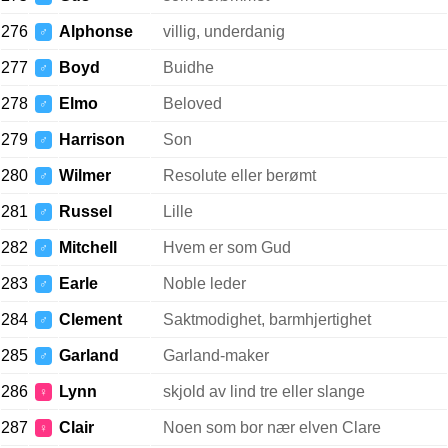
276
Alphonse
villig, underdanig
♂
277
Boyd
Buidhe
♂
278
Elmo
Beloved
♂
279
Harrison
Son
♂
280
Wilmer
Resolute eller berømt
♂
281
Russel
Lille
♂
282
Mitchell
Hvem er som Gud
♂
283
Earle
Noble leder
♂
284
Clement
Saktmodighet, barmhjertighet
♂
285
Garland
Garland-maker
♂
286
Lynn
skjold av lind tre eller slange
♀
287
Clair
Noen som bor nær elven Clare
♀