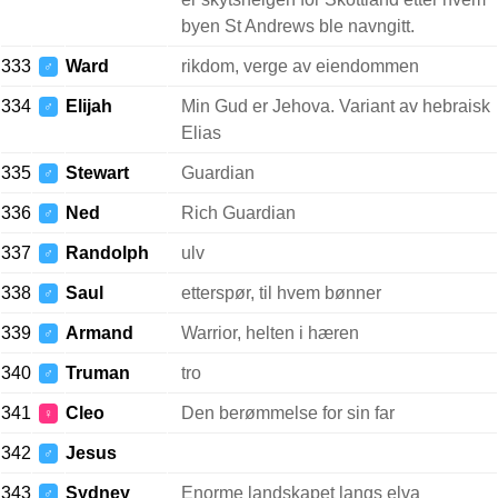
byen St Andrews ble navngitt.
333
Ward
rikdom, verge av eiendommen
♂
334
Elijah
Min Gud er Jehova. Variant av hebraisk
♂
Elias
335
Stewart
Guardian
♂
336
Ned
Rich Guardian
♂
337
Randolph
ulv
♂
338
Saul
etterspør, til hvem bønner
♂
339
Armand
Warrior, helten i hæren
♂
340
Truman
tro
♂
341
Cleo
Den berømmelse for sin far
♀
342
Jesus
♂
343
Sydney
Enorme landskapet langs elva
♂