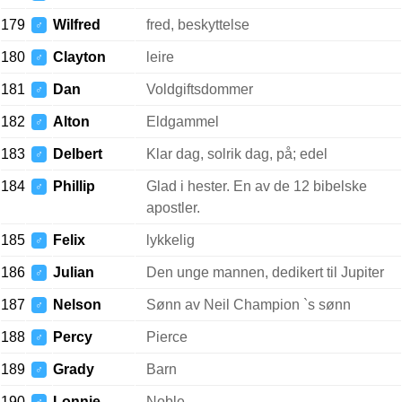
179
Wilfred
fred, beskyttelse
♂
180
Clayton
leire
♂
181
Dan
Voldgiftsdommer
♂
182
Alton
Eldgammel
♂
183
Delbert
Klar dag, solrik dag, på; edel
♂
184
Phillip
Glad i hester. En av de 12 bibelske
♂
apostler.
185
Felix
lykkelig
♂
186
Julian
Den unge mannen, dedikert til Jupiter
♂
187
Nelson
Sønn av Neil Champion `s sønn
♂
188
Percy
Pierce
♂
189
Grady
Barn
♂
190
Lonnie
Noble