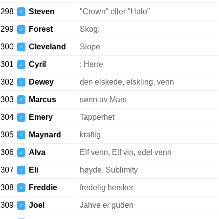
298
Steven
"Crown" eller "Halo"
♂
299
Forest
Skog;
♂
300
Cleveland
Slope
♂
301
Cyril
; Herre
♂
302
Dewey
den elskede, elskling, venn
♂
303
Marcus
sønn av Mars
♂
304
Emery
Tapperhet
♂
305
Maynard
kraftig
♂
306
Alva
Elf venn, Elf vin, edel venn
♂
307
Eli
høyde, Sublimity
♂
308
Freddie
fredelig hersker
♂
309
Joel
Jahve er guden
♂