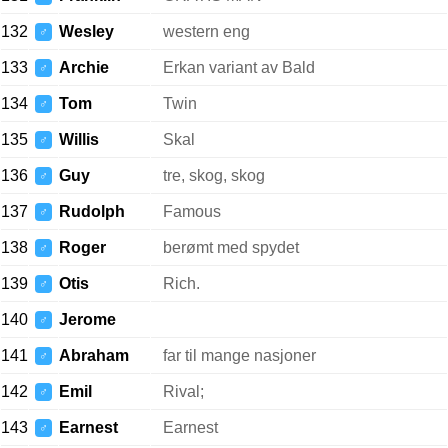
132
Wesley
western eng
♂
133
Archie
Erkan variant av Bald
♂
134
Tom
Twin
♂
135
Willis
Skal
♂
136
Guy
tre, skog, skog
♂
137
Rudolph
Famous
♂
138
Roger
berømt med spydet
♂
139
Otis
Rich.
♂
140
Jerome
♂
141
Abraham
far til mange nasjoner
♂
142
Emil
Rival;
♂
143
Earnest
Earnest
♂