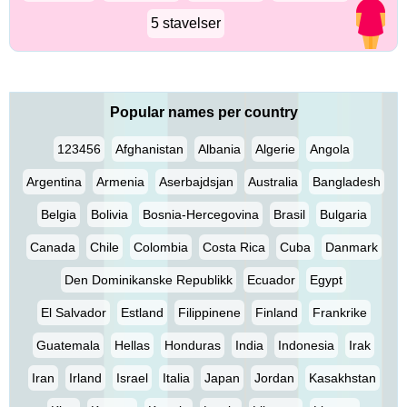
5 stavelser
Popular names per country
123456
Afghanistan
Albania
Algerie
Angola
Argentina
Armenia
Aserbajdsjan
Australia
Bangladesh
Belgia
Bolivia
Bosnia-Hercegovina
Brasil
Bulgaria
Canada
Chile
Colombia
Costa Rica
Cuba
Danmark
Den Dominikanske Republikk
Ecuador
Egypt
El Salvador
Estland
Filippinene
Finland
Frankrike
Guatemala
Hellas
Honduras
India
Indonesia
Irak
Iran
Irland
Israel
Italia
Japan
Jordan
Kasakhstan