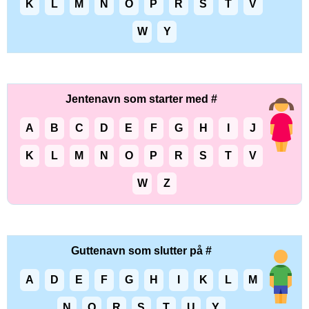
K
L
M
N
O
P
R
S
T
V
W
Y
Jentenavn som starter med #
A
B
C
D
E
F
G
H
I
J
K
L
M
N
O
P
R
S
T
V
W
Z
Guttenavn som slutter på #
A
D
E
F
G
H
I
K
L
M
N
O
R
S
T
U
Y