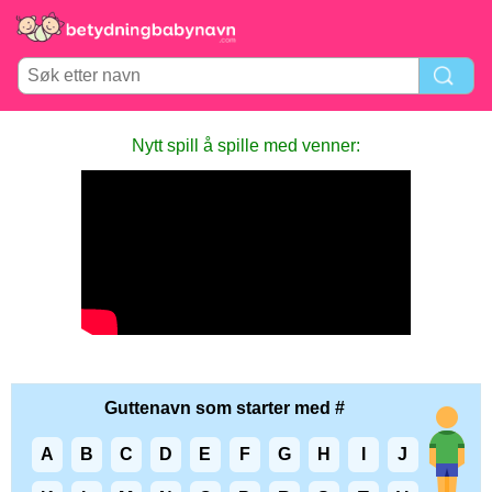
Nytt spill å spille med venner:
Guttenavn som starter med #
A
B
C
D
E
F
G
H
I
J