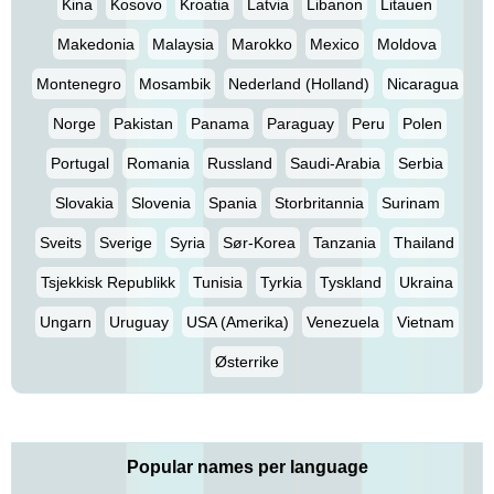
Kina
Kosovo
Kroatia
Latvia
Libanon
Litauen
Makedonia
Malaysia
Marokko
Mexico
Moldova
Montenegro
Mosambik
Nederland (Holland)
Nicaragua
Norge
Pakistan
Panama
Paraguay
Peru
Polen
Portugal
Romania
Russland
Saudi-Arabia
Serbia
Slovakia
Slovenia
Spania
Storbritannia
Surinam
Sveits
Sverige
Syria
Sør-Korea
Tanzania
Thailand
Tsjekkisk Republikk
Tunisia
Tyrkia
Tyskland
Ukraina
Ungarn
Uruguay
USA (Amerika)
Venezuela
Vietnam
Østerrike
Popular names per language