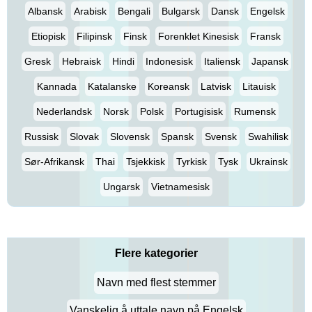
Albansk
Arabisk
Bengali
Bulgarsk
Dansk
Engelsk
Etiopisk
Filipinsk
Finsk
Forenklet Kinesisk
Fransk
Gresk
Hebraisk
Hindi
Indonesisk
Italiensk
Japansk
Kannada
Katalanske
Koreansk
Latvisk
Litauisk
Nederlandsk
Norsk
Polsk
Portugisisk
Rumensk
Russisk
Slovak
Slovensk
Spansk
Svensk
Swahilisk
Sør-Afrikansk
Thai
Tsjekkisk
Tyrkisk
Tysk
Ukrainsk
Ungarsk
Vietnamesisk
Flere kategorier
Navn med flest stemmer
Vanskelig å uttale navn på Engelsk