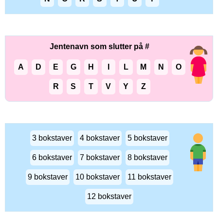
Jentenavn som slutter på #
A
D
E
G
H
I
L
M
N
O
R
S
T
V
Y
Z
3 bokstaver
4 bokstaver
5 bokstaver
6 bokstaver
7 bokstaver
8 bokstaver
9 bokstaver
10 bokstaver
11 bokstaver
12 bokstaver