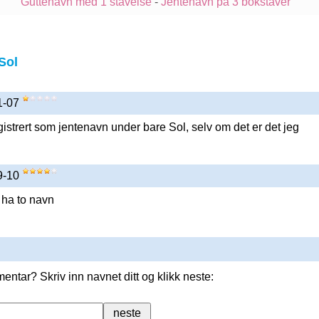
Guttenavn med 1 stavelse
-
Jentenavn på 3 bokstaver
Sol
01-07
gistrert som jentenavn under bare Sol, selv om det er det jeg
09-10
 ha to navn
entar? Skriv inn navnet ditt og klikk neste: