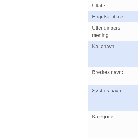
Uttale:
Engelsk uttale:
Utlendingers
mening:
Kallenavn:
Brødres navn:
Søstres navn:
Kategorier: