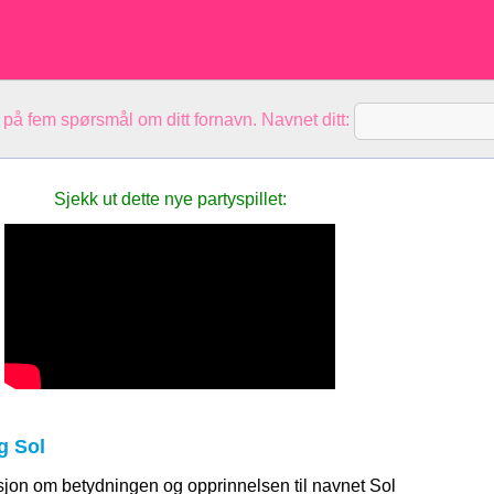
 på fem spørsmål om ditt fornavn. Navnet ditt:
Sjekk ut dette nye partyspillet:
g Sol
sjon om betydningen og opprinnelsen til navnet Sol