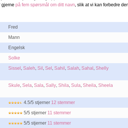
r gjerne
på fem spørsmål om ditt navn
, slik at vi kan forbedre d
Fred
Mann
Engelsk
Solke
Sissel
,
Saleh
,
Sil
,
Sel
,
Sahil
,
Salah
,
Sahal
,
Shelly
Skule
,
Sela
,
Sala
,
Sally
,
Shila
,
Sula
,
Sheila
,
Sheela
4.5/5 stjerner
12 stemmer
5/5 stjerner
11 stemmer
5/5 stjerner
11 stemmer