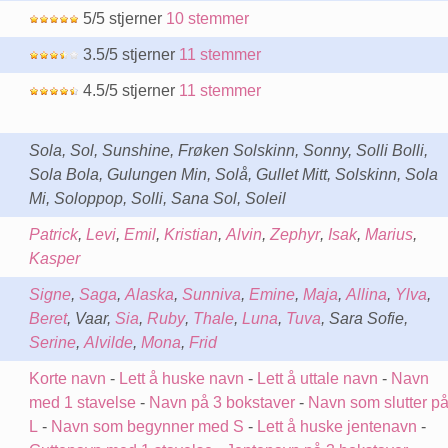
5/5 stjerner
10 stemmer
3.5/5 stjerner
11 stemmer
4.5/5 stjerner
11 stemmer
Sola, Sol, Sunshine, Frøken Solskinn, Sonny, Solli Bolli,
Sola Bola, Gulungen Min, Solå, Gullet Mitt, Solskinn, Sola
Mi, Soloppop, Solli, Sana Sol, Soleil
Patrick
,
Levi
,
Emil
,
Kristian
,
Alvin
,
Zephyr
,
Isak
,
Marius
,
Kasper
Signe
,
Saga
,
Alaska
,
Sunniva
,
Emine
,
Maja
,
Allina
,
Ylva
,
Beret
, Vaar,
Sia
,
Ruby
,
Thale
,
Luna
,
Tuva
, Sara Sofie,
Serine
,
Alvilde
,
Mona
,
Frid
Korte navn
-
Lett å huske navn
-
Lett å uttale navn
-
Navn
med 1 stavelse
-
Navn på 3 bokstaver
-
Navn som slutter p
L
-
Navn som begynner med S
-
Lett å huske jentenavn
-