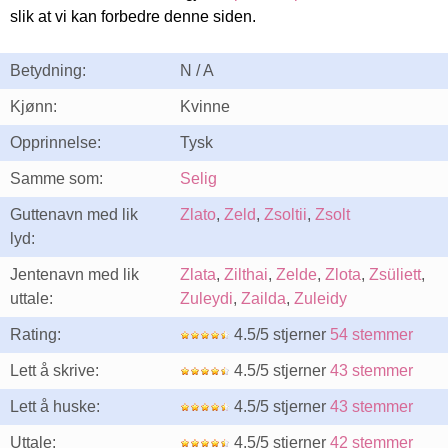
slik at vi kan forbedre denne siden.
Betydning:
N / A
Kjønn:
Kvinne
Opprinnelse:
Tysk
Samme som:
Selig
Guttenavn med lik
Zlato
,
Zeld
,
Zsoltii
,
Zsolt
lyd:
Jentenavn med lik
Zlata
,
Zilthai
,
Zelde
,
Zlota
,
Zsüliett
,
uttale:
Zuleydi
,
Zailda
,
Zuleidy
Rating:
4.5/5 stjerner
54 stemmer
Lett å skrive:
4.5/5 stjerner
43 stemmer
Lett å huske:
4.5/5 stjerner
43 stemmer
Uttale:
4.5/5 stjerner
42 stemmer