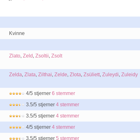
Kvinne
Zlato
,
Zeld
,
Zsoltii
,
Zsolt
Zelda
,
Zlata
,
Zilthai
,
Zelde
,
Zlota
,
Zsüliett
,
Zuleydi
,
Zuleidy
4/5 stjerner
6 stemmer
3.5/5 stjerner
4 stemmer
3.5/5 stjerner
4 stemmer
4/5 stjerner
4 stemmer
3.5/5 stjerner
5 stemmer