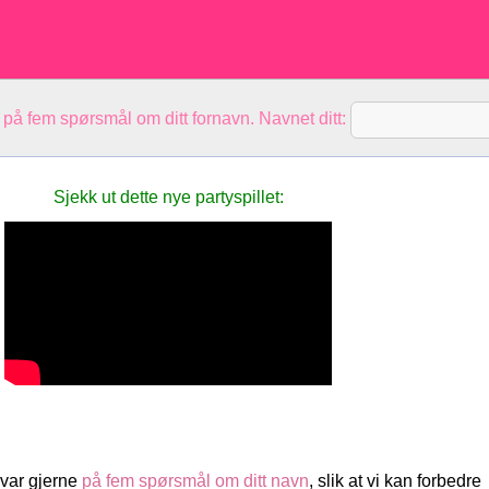
 på fem spørsmål om ditt fornavn. Navnet ditt:
Sjekk ut dette nye partyspillet:
Svar gjerne
på fem spørsmål om ditt navn
, slik at vi kan forbedre