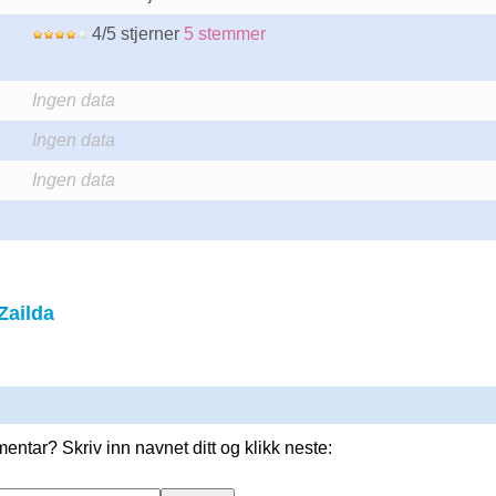
4/5 stjerner
5 stemmer
Ingen data
Ingen data
Ingen data
Zailda
entar? Skriv inn navnet ditt og klikk neste: