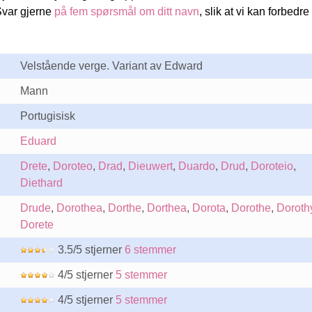
Svar gjerne
på fem spørsmål om ditt navn
, slik at vi kan forbedre
Velstående verge. Variant av Edward
Mann
Portugisisk
Eduard
Drete
,
Doroteo
,
Drad
,
Dieuwert
,
Duardo
,
Drud
,
Doroteio
,
Diethard
Drude
,
Dorothea
,
Dorthe
,
Dorthea
,
Dorota
,
Dorothe
,
Doroth
Dorete
3.5/5 stjerner
6 stemmer
4/5 stjerner
5 stemmer
4/5 stjerner
5 stemmer