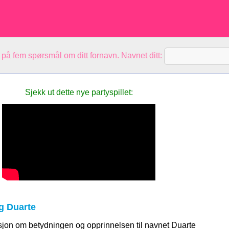
 på fem spørsmål om ditt fornavn. Navnet ditt:
Sjekk ut dette nye partyspillet:
g Duarte
sjon om betydningen og opprinnelsen til navnet Duarte