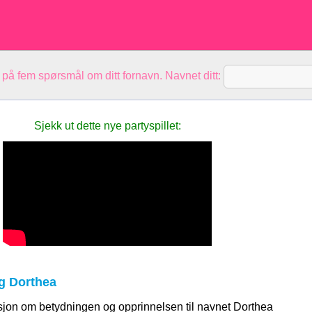
 på fem spørsmål om ditt fornavn. Navnet ditt:
Sjekk ut dette nye partyspillet:
g Dorthea
sjon om betydningen og opprinnelsen til navnet Dorthea