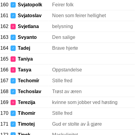
160
Svjatopolk
Feirer folk
♂
161
Svjatoslav
Noen som feirer hellighet
♂
162
Svjetlana
belysning
♀
163
Svyanto
Den salige
♂
164
Tadej
Brave hjerte
♂
165
Taniya
♀
166
Tasya
Oppstandelse
♀
167
Techomír
Stille fred
♂
168
Techoslav
Trøst av æren
♂
169
Terezija
kvinne som jobber ved høsting
♀
170
Tihomir
Stille fred
♂
171
Timotej
Gud er stolte av å gjøre
♂
172
Tinek
Maskulinitet