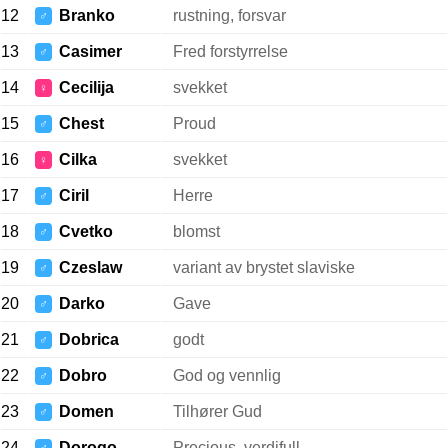
12
Branko
rustning, forsvar
♂
13
Casimer
Fred forstyrrelse
♂
14
Cecilija
svekket
♀
15
Chest
Proud
♂
16
Cilka
svekket
♀
17
Ciril
Herre
♂
18
Cvetko
blomst
♂
19
Czeslaw
variant av brystet slaviske
♂
20
Darko
Gave
♂
21
Dobrica
godt
♂
22
Dobro
God og vennlig
♂
23
Domen
Tilhører Gud
♂
24
Dorogo
Precious, verdifull