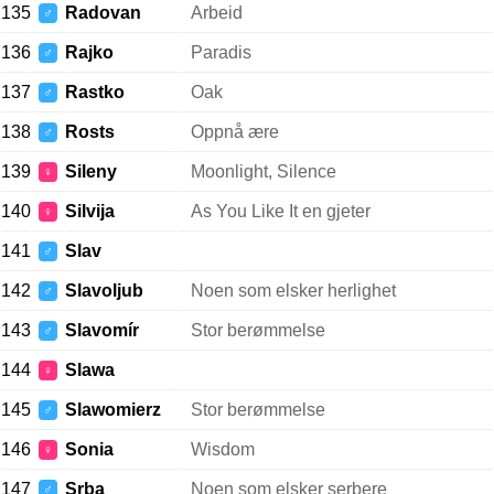
135
Radovan
Arbeid
♂
136
Rajko
Paradis
♂
137
Rastko
Oak
♂
138
Rosts
Oppnå ære
♂
139
Sileny
Moonlight, Silence
♀
140
Silvija
As You Like It en gjeter
♀
141
Slav
♂
142
Slavoljub
Noen som elsker herlighet
♂
143
Slavomír
Stor berømmelse
♂
144
Slawa
♀
145
Slawomierz
Stor berømmelse
♂
146
Sonia
Wisdom
♀
147
Srba
Noen som elsker serbere
♂