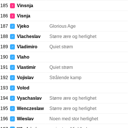
185
Vinsnja
♀
186
Visnja
♀
187
Vjeko
Glorious Age
♂
188
Vlacheslav
Større ære og herlighet
♂
189
Vladimiro
Quiet strøm
♂
190
Vlaho
♂
191
Vlastimir
Quiet strøm
♂
192
Vojislav
Strålende kamp
♂
193
Volod
♂
194
Vyachaslav
Større ære og herlighet
♂
195
Wenczeslaw
Større ære og herlighet
♂
196
Wieslav
Noen med stor herlighet
♂