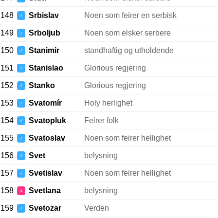
148
Srbislav
Noen som feirer en serbisk
♂
149
Srboljub
Noen som elsker serbere
♂
150
Stanimir
standhaftig og utholdende
♂
151
Stanislao
Glorious regjering
♂
152
Stanko
Glorious regjering
♂
153
Svatomír
Holy herlighet
♂
154
Svatopluk
Feirer folk
♂
155
Svatoslav
Noen som feirer hellighet
♂
156
Svet
belysning
♂
157
Svetislav
Noen som feirer hellighet
♂
158
Svetlana
belysning
♀
159
Svetozar
Verden
♂