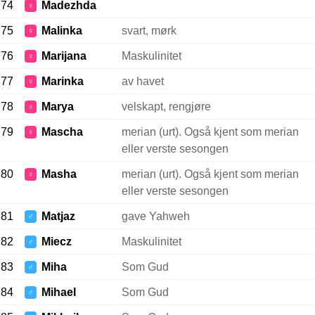
74
Madezhda
♀
75
Malinka
svart, mørk
♀
76
Marijana
Maskulinitet
♀
77
Marinka
av havet
♀
78
Marya
velskapt, rengjøre
♀
79
Mascha
merian (urt). Også kjent som merian
♀
eller verste sesongen
80
Masha
merian (urt). Også kjent som merian
♀
eller verste sesongen
81
Matjaz
gave Yahweh
♂
82
Miecz
Maskulinitet
♂
83
Miha
Som Gud
♂
84
Mihael
Som Gud
♂