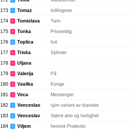
♂
173
Tomaz
tvillingene
♂
174
Tomislava
Twin
♀
175
Tonka
Prisverdig
♀
176
Toplica
hot
♂
177
Triska
Splinter
♀
178
Uljana
♀
179
Valerija
På
♀
180
Vasilka
Konge
♀
181
Veca
Messenger
♀
182
Venceslao
sjon variant av slaviske
♂
183
Venceslav
Større ære og herlighet
♂
184
Viljem
heroisk Protector
♂