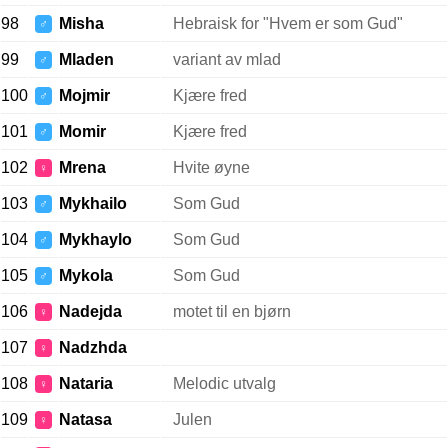
98
Misha
Hebraisk for "Hvem er som Gud"
♂
99
Mladen
variant av mlad
♂
100
Mojmir
Kjære fred
♂
101
Momir
Kjære fred
♂
102
Mrena
Hvite øyne
♀
103
Mykhailo
Som Gud
♂
104
Mykhaylo
Som Gud
♂
105
Mykola
Som Gud
♂
106
Nadejda
motet til en bjørn
♀
107
Nadzhda
♀
108
Nataria
Melodic utvalg
♀
109
Natasa
Julen
♀