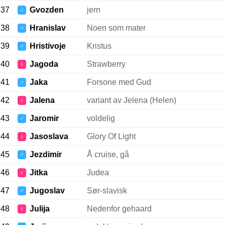
37
Gvozden
jern
♂
38
Hranislav
Noen som mater
♂
39
Hristivoje
Kristus
♂
40
Jagoda
Strawberry
♀
41
Jaka
Forsone med Gud
♂
42
Jalena
variant av Jelena (Helen)
♀
43
Jaromir
voldelig
♂
44
Jasoslava
Glory Of Light
♀
45
Jezdimir
Å cruise, gå
♂
46
Jitka
Judea
♀
47
Jugoslav
Sør-slavisk
♂
48
Julija
Nedenfor gehaard
♀