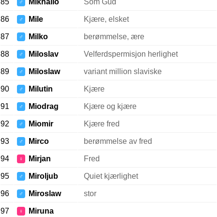
85
Mikhailo
Som Gud
♂
86
Mile
Kjære, elsket
♂
87
Milko
berømmelse, ære
♂
88
Miloslav
Velferdspermisjon herlighet
♂
89
Miloslaw
variant million slaviske
♂
90
Milutin
Kjære
♂
91
Miodrag
Kjære og kjære
♂
92
Miomir
Kjære fred
♂
93
Mirco
berømmelse av fred
♂
94
Mirjan
Fred
♀
95
Miroljub
Quiet kjærlighet
♂
96
Miroslaw
stor
♂
97
Miruna
♀