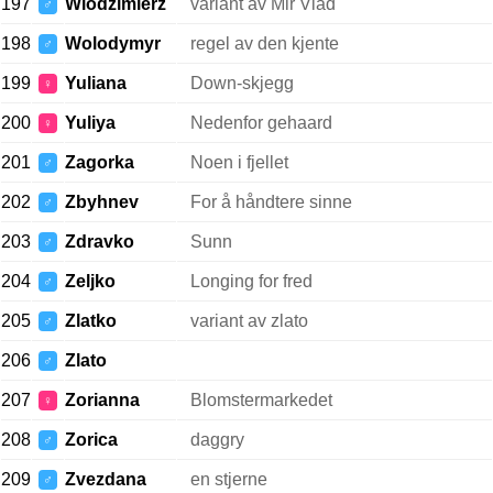
197
Wlodzimierz
variant av Mir Vlad
♂
198
Wolodymyr
regel av den kjente
♂
199
Yuliana
Down-skjegg
♀
200
Yuliya
Nedenfor gehaard
♀
201
Zagorka
Noen i fjellet
♂
202
Zbyhnev
For å håndtere sinne
♂
203
Zdravko
Sunn
♂
204
Zeljko
Longing for fred
♂
205
Zlatko
variant av zlato
♂
206
Zlato
♂
207
Zorianna
Blomstermarkedet
♀
208
Zorica
daggry
♂
209
Zvezdana
en stjerne
♂