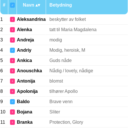
#
Navn
Betydning
♂
1
Aleksandrina
beskytter av folket
♀
2
Alenka
tatt til Maria Magdalena
♀
3
Andreja
modig
♀
4
Andriy
Modig, heroisk, M
♂
5
Ankica
Guds nåde
♀
6
Anouschka
Nådig / lovely, nådige
♀
7
Antonija
blomst
♀
8
Apolonija
tilhører Apollo
♀
9
Baldo
Brave venn
♂
10
Bojana
Sliter
♀
11
Branka
Protection, Glory
♀