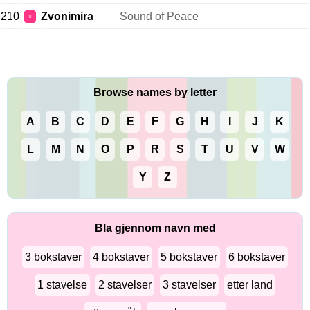
210
Zvonimira
Sound of Peace
♀
Browse names by letter
A
B
C
D
E
F
G
H
I
J
K
L
M
N
O
P
R
S
T
U
V
W
Y
Z
Bla gjennom navn med
3 bokstaver
4 bokstaver
5 bokstaver
6 bokstaver
1 stavelse
2 stavelser
3 stavelser
etter land