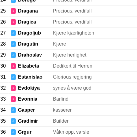
♂
25
Dragana
Precious, verdifull
♀
26
Dragica
Precious, verdifull
♀
27
Dragoljub
Kjære kjærligheten
♂
28
Dragutin
Kjære
♂
29
Drahoslav
Kjære herlighet
♂
30
Elizabeta
Dedikert til Herren
♀
31
Estanislao
Glorious regjering
♂
32
Evdokiya
synes å være god
♀
33
Evonnia
Barlind
♀
34
Gasper
kasserer
♂
35
Gradimir
Builder
♂
36
Grgur
Våkn opp, varsle
♂