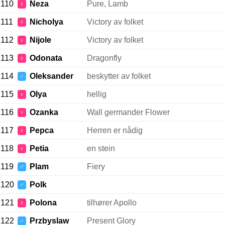
110
Neza
Pure, Lamb
♀
111
Nicholya
Victory av folket
♀
112
Nijole
Victory av folket
♀
113
Odonata
Dragonfly
♀
114
Oleksander
beskytter av folket
♂
115
Olya
hellig
♀
116
Ozanka
Wall germander Flower
♀
117
Pepca
Herren er nådig
♀
118
Petia
en stein
♀
119
Plam
Fiery
♂
120
Polk
♂
121
Polona
tilhører Apollo
♀
122
Przbyslaw
Present Glory
♂