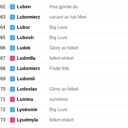
62
Luben
Hva gjorde du
♂
63
Lubomierz
variant av lub Meri
♂
64
Lubor
Big Love
♂
65
Lubosh
Big Love
♂
66
Ludek
Glory av folket
♂
67
Ludmilla
folket elsket
♀
68
Ludomierz
Flotte folk
♂
69
Ludomír
♂
70
Ludoslav
Glory av folket
♂
71
Lumina
sunshine
♀
72
Lyobomir
Big Love
♂
73
Lyudmyla
folket elsket
♀