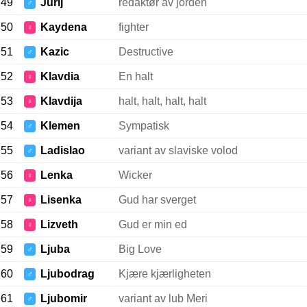
49
Jurij
redaktør av jorden
♂
50
Kaydena
fighter
♀
51
Kazic
Destructive
♂
52
Klavdia
En halt
♀
53
Klavdija
halt, halt, halt, halt
♀
54
Klemen
Sympatisk
♂
55
Ladislao
variant av slaviske volod
♂
56
Lenka
Wicker
♀
57
Lisenka
Gud har sverget
♀
58
Lizveth
Gud er min ed
♀
59
Ljuba
Big Love
♂
60
Ljubodrag
Kjære kjærligheten
♂
61
Ljubomir
variant av lub Meri
♂