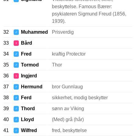
beskyttelse. Famous Bærer:
psykiateren Sigmund Freud (1856,
1939).
32
Muhammed
Prisverdig
♂
33
Bård
♀
34
Fred
kraftig Protector
♂
35
Tormod
Thor
♂
36
Ingjerd
♀
37
Hermund
bror Gunnlaug
♂
38
Ferd
sikkerhet, modig beskytter
♂
39
Thord
sønn av Viking
♂
40
Lloyd
(Med) grå (hår)
♂
41
Wilfred
fred, beskyttelse
♂