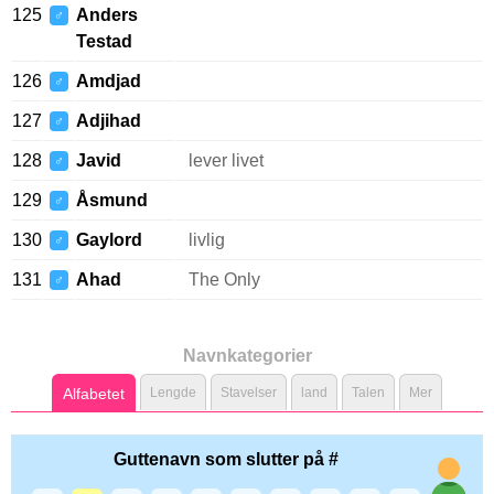
125
Anders
♂
Testad
126
Amdjad
♂
127
Adjihad
♂
128
Javid
lever livet
♂
129
Åsmund
♂
130
Gaylord
livlig
♂
131
Ahad
The Only
♂
Navnkategorier
Alfabetet
Lengde
Stavelser
land
Talen
Mer
Guttenavn som slutter på #