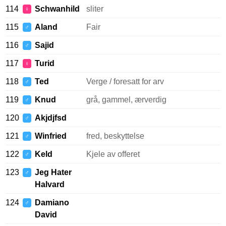
114
Schwanhild
sliter
♀
115
Aland
Fair
♂
116
Sajid
♂
117
Turid
♀
118
Ted
Verge / foresatt for arv
♂
119
Knud
grå, gammel, ærverdig
♂
120
Akjdjfsd
♂
121
Winfried
fred, beskyttelse
♂
122
Keld
Kjele av offeret
♂
123
Jeg Hater
♂
Halvard
124
Damiano
♂
David