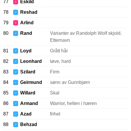
77
Eskild
♀
78
Reshad
♂
79
Arlind
♀
80
Rand
Varianter av Randolph Wolf skjold.
♂
Etternavn
81
Loyd
Grått hår
♂
82
Leonhard
løve, hard
♂
83
Szilard
Firm
♂
84
Geirmund
sønn av Gunnbjørn
♂
85
Willard
Skal
♂
86
Armand
Warrior, helten i hæren
♂
87
Azad
frihet
♂
88
Behzad
♂