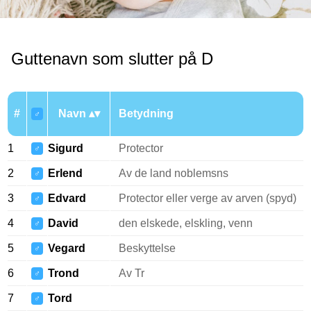
Guttenavn som slutter på D
#
Navn
Betydning
♂
1
Sigurd
Protector
♂
2
Erlend
Av de land noblemsns
♂
3
Edvard
Protector eller verge av arven (spyd)
♂
4
David
den elskede, elskling, venn
♂
5
Vegard
Beskyttelse
♂
6
Trond
Av Tr
♂
7
Tord
♂