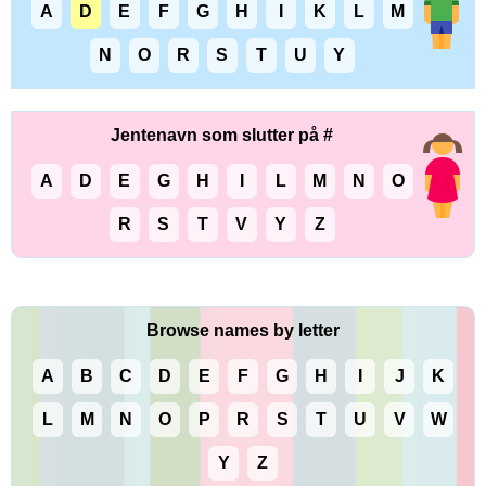
A
D
E
F
G
H
I
K
L
M
N
O
R
S
T
U
Y
Jentenavn som slutter på #
A
D
E
G
H
I
L
M
N
O
R
S
T
V
Y
Z
Browse names by letter
A
B
C
D
E
F
G
H
I
J
K
L
M
N
O
P
R
S
T
U
V
W
Y
Z