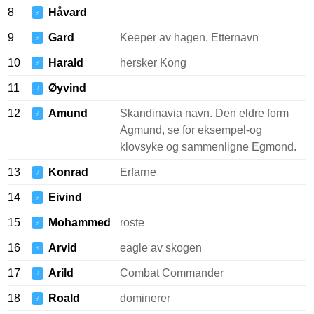
8
Håvard
♂
9
Gard
Keeper av hagen. Etternavn
♂
10
Harald
hersker Kong
♂
11
Øyvind
♂
12
Amund
Skandinavia navn. Den eldre form
♂
Agmund, se for eksempel-og
klovsyke og sammenligne Egmond.
13
Konrad
Erfarne
♂
14
Eivind
♂
15
Mohammed
roste
♂
16
Arvid
eagle av skogen
♂
17
Arild
Combat Commander
♂
18
Roald
dominerer
♂