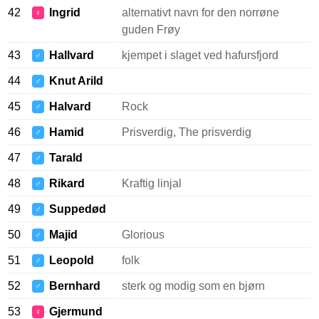
42
Ingrid
alternativt navn for den norrøne
♀
guden Frøy
43
Hallvard
kjempet i slaget ved hafursfjord
♂
44
Knut Arild
♂
45
Halvard
Rock
♂
46
Hamid
Prisverdig, The prisverdig
♂
47
Tarald
♂
48
Rikard
Kraftig linjal
♂
49
Suppedød
♂
50
Majid
Glorious
♂
51
Leopold
folk
♂
52
Bernhard
sterk og modig som en bjørn
♂
53
Gjermund
♀