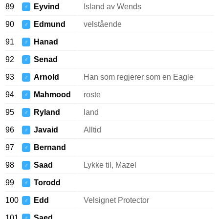
89
Eyvind
Island av Wends
♂
90
Edmund
velstående
♂
91
Hanad
♂
92
Senad
♂
93
Arnold
Han som regjerer som en Eagle
♂
94
Mahmood
roste
♂
95
Ryland
land
♂
96
Javaid
Alltid
♂
97
Bernand
♂
98
Saad
Lykke til, Mazel
♂
99
Torodd
♂
100
Edd
Velsignet Protector
♂
101
Saed
♂