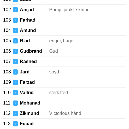
102
Amjad
Pomp, prakt. skinne
♂
103
Farhad
♂
104
Åmund
♂
105
Riad
enger, hager
♂
106
Gudbrand
Gud
♂
107
Rashed
♂
108
Jard
spyd
♂
109
Farzad
♂
110
Valfrid
sterk fred
♂
111
Mohanad
♂
112
Zikmund
Victorious hånd
♂
113
Fuaad
♂