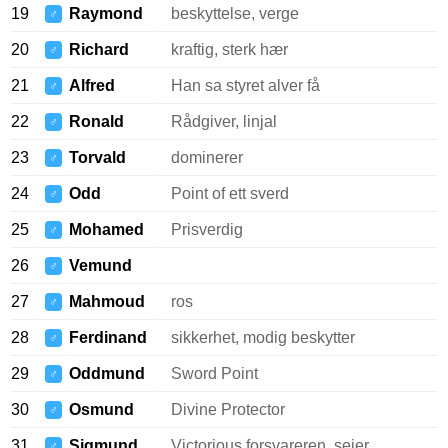
19
Raymond
beskyttelse, verge
♂
20
Richard
kraftig, sterk hær
♂
21
Alfred
Han sa styret alver få
♂
22
Ronald
Rådgiver, linjal
♂
23
Torvald
dominerer
♂
24
Odd
Point of ett sverd
♂
25
Mohamed
Prisverdig
♂
26
Vemund
♂
27
Mahmoud
ros
♂
28
Ferdinand
sikkerhet, modig beskytter
♂
29
Oddmund
Sword Point
♂
30
Osmund
Divine Protector
♂
31
Sigmund
Victorious forsvareren, seier,
♂