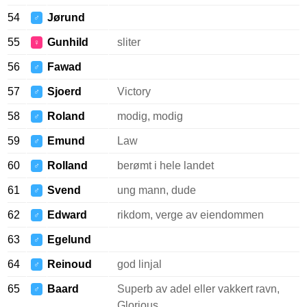
54
Jørund
♂
55
Gunhild
sliter
♀
56
Fawad
♂
57
Sjoerd
Victory
♂
58
Roland
modig, modig
♂
59
Emund
Law
♂
60
Rolland
berømt i hele landet
♂
61
Svend
ung mann, dude
♂
62
Edward
rikdom, verge av eiendommen
♂
63
Egelund
♂
64
Reinoud
god linjal
♂
65
Baard
Superb av adel eller vakkert ravn,
♂
Glorious