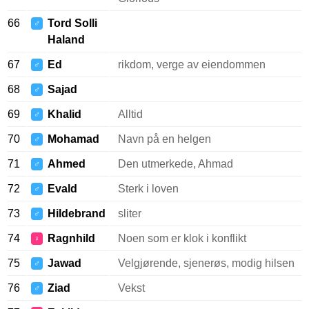
66
Tord Solli
♂
Haland
67
Ed
rikdom, verge av eiendommen
♂
68
Sajad
♂
69
Khalid
Alltid
♂
70
Mohamad
Navn på en helgen
♂
71
Ahmed
Den utmerkede, Ahmad
♂
72
Evald
Sterk i loven
♂
73
Hildebrand
sliter
♂
74
Ragnhild
Noen som er klok i konflikt
♀
75
Jawad
Velgjørende, sjenerøs, modig hilsen
♂
76
Ziad
Vekst
♂