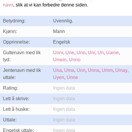
navn
, slik at vi kan forbedre denne siden.
Betydning:
Uvennlig.
Kjønn:
Mann
Opprinnelse:
Engelsk
Guttenavn med lik
Unni
,
Une
,
Uno
,
Uni
,
Un
,
Uaine
,
lyd:
Unwin
,
Unno
Jentenavn med lik
Una
,
Uma
,
Unn
,
Unna
,
Umm
,
Umay
,
uttale:
Uyen
,
Unne
Rating:
Ingen data
Lett å skrive:
Ingen data
Lett å huske:
Ingen data
Uttale:
Ingen data
Engelsk uttale:
Ingen data