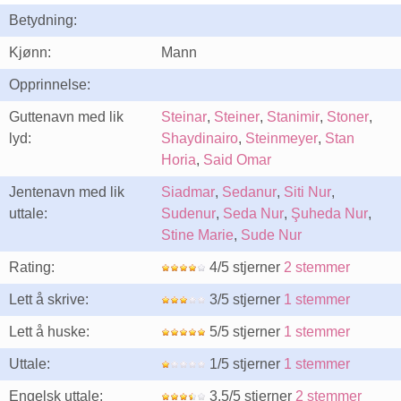
Betydning:
Kjønn:
Mann
Opprinnelse:
Guttenavn med lik
Steinar
,
Steiner
,
Stanimir
,
Stoner
,
lyd:
Shaydinairo
,
Steinmeyer
,
Stan
Horia
,
Said Omar
Jentenavn med lik
Siadmar
,
Sedanur
,
Siti Nur
,
uttale:
Sudenur
,
Seda Nur
,
Şuheda Nur
,
Stine Marie
,
Sude Nur
Rating:
4/5 stjerner
2 stemmer
Lett å skrive:
3/5 stjerner
1 stemmer
Lett å huske:
5/5 stjerner
1 stemmer
Uttale:
1/5 stjerner
1 stemmer
Engelsk uttale:
3.5/5 stjerner
2 stemmer