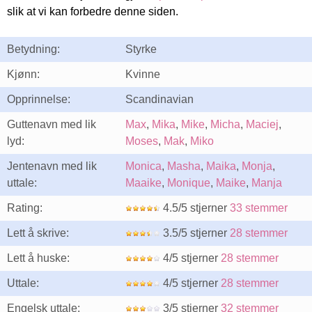
slik at vi kan forbedre denne siden.
Betydning:
Styrke
Kjønn:
Kvinne
Opprinnelse:
Scandinavian
Guttenavn med lik
Max
,
Mika
,
Mike
,
Micha
,
Maciej
,
lyd:
Moses
,
Mak
,
Miko
Jentenavn med lik
Monica
,
Masha
,
Maika
,
Monja
,
uttale:
Maaike
,
Monique
,
Maike
,
Manja
Rating:
4.5/5 stjerner
33 stemmer
Lett å skrive:
3.5/5 stjerner
28 stemmer
Lett å huske:
4/5 stjerner
28 stemmer
Uttale:
4/5 stjerner
28 stemmer
Engelsk uttale:
3/5 stjerner
32 stemmer