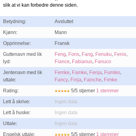
slik at vi kan forbedre denne siden.
Betydning:
Avsluttet
Kjønn:
Mann
Opprinnelse:
Fransk
Guttenavn med lik
Feng
,
Fons
,
Fang
,
Fenuku
,
Fenix
,
lyd:
Fiance
,
Fabianus
,
Fanuco
Jentenavn med lik
Femke
,
Famke
,
Fenja
,
Fumiko
,
uttale:
Fancy
,
Finja
,
Fainche
,
Fimke
Rating:
5/5 stjerner
1 stemmer
Lett å skrive:
Ingen data
Lett å huske:
Ingen data
Uttale:
Ingen data
Engelsk uttale:
5/5 stjerner
1 stemmer