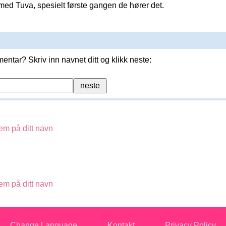
 med Tuva, spesielt første gangen de hører det.
entar? Skriv inn navnet ditt og klikk neste:
em på ditt navn
em på ditt navn
Change Language
Kontakt
Privacy Policy