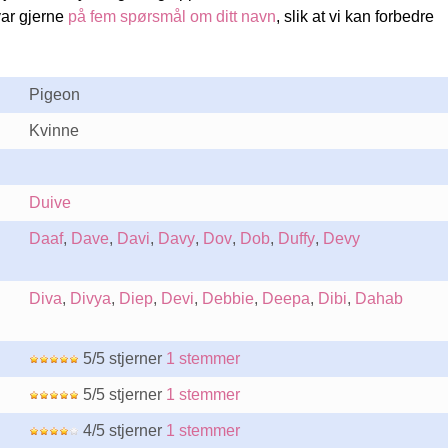
var gjerne
på fem spørsmål om ditt navn
, slik at vi kan forbedre
Pigeon
Kvinne
Duive
Daaf
,
Dave
,
Davi
,
Davy
,
Dov
,
Dob
,
Duffy
,
Devy
Diva
,
Divya
,
Diep
,
Devi
,
Debbie
,
Deepa
,
Dibi
,
Dahab
5/5 stjerner
1 stemmer
5/5 stjerner
1 stemmer
4/5 stjerner
1 stemmer