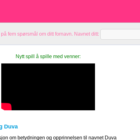
 på fem spørsmål om ditt fornavn. Navnet ditt:
Nytt spill å spille med venner:
g Duva
sjon om betydningen og opprinnelsen til navnet Duva