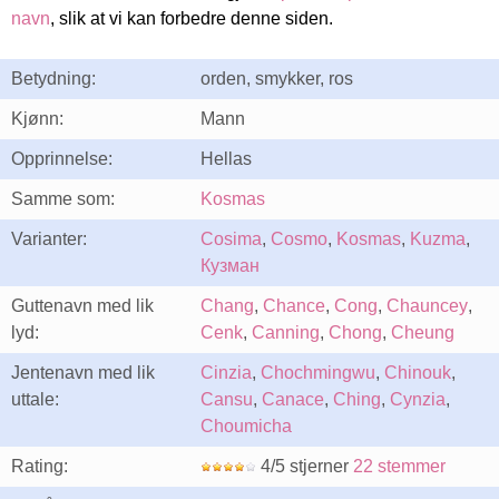
navn
, slik at vi kan forbedre denne siden.
Betydning:
orden, smykker, ros
Kjønn:
Mann
Opprinnelse:
Hellas
Samme som:
Kosmas
Varianter:
Cosima
,
Cosmo
,
Kosmas
,
Kuzma
,
Кузман
Guttenavn med lik
Chang
,
Chance
,
Cong
,
Chauncey
,
lyd:
Cenk
,
Canning
,
Chong
,
Cheung
Jentenavn med lik
Cinzia
,
Chochmingwu
,
Chinouk
,
uttale:
Cansu
,
Canace
,
Ching
,
Cynzia
,
Choumicha
Rating:
4/5 stjerner
22 stemmer