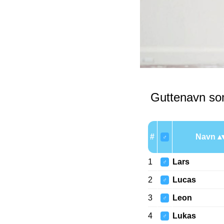
Guttenavn so
#
Navn
♂
1
Lars
♂
2
Lucas
♂
3
Leon
♂
4
Lukas
♂