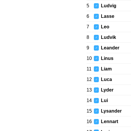
5
Ludvig
♂
6
Lasse
♂
7
Leo
♂
8
Ludvik
♂
9
Leander
♂
10
Linus
♂
11
Liam
♂
12
Luca
♂
13
Lyder
♂
14
Lui
♂
15
Lysander
♂
16
Lennart
♂