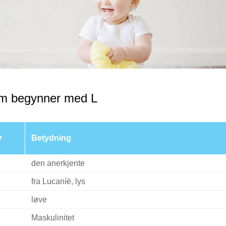
m begynner med L
Betydning
den anerkjente
fra Lucaníë, lys
løve
Maskulinitet