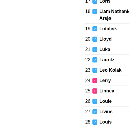
17
Loris
♂
18
Liam Nathani
♂
Arsjø
19
Lutefisk
♂
20
Lloyd
♂
21
Luka
♂
22
Lauritz
♂
23
Leo Kolak
♂
24
Lerry
♀
25
Linnea
♀
26
Louie
♂
27
Livius
♂
28
Louis
♂