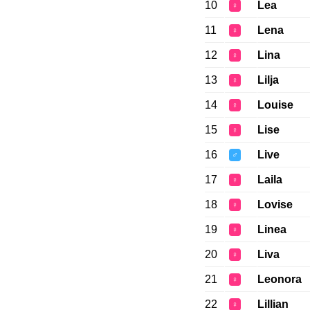
10
Lea
♀
11
Lena
♀
12
Lina
♀
13
Lilja
♀
14
Louise
♀
15
Lise
♀
16
Live
♂
17
Laila
♀
18
Lovise
♀
19
Linea
♀
20
Liva
♀
21
Leonora
♀
22
Lillian
♀