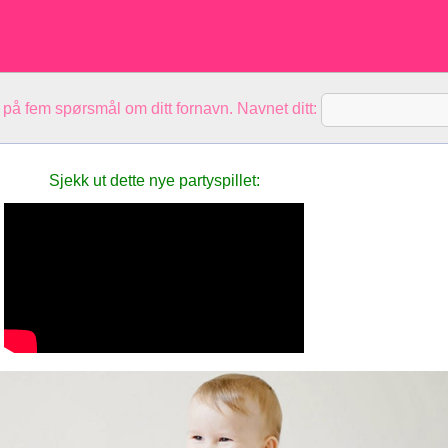
 på fem spørsmål om ditt fornavn. Navnet ditt:
Sjekk ut dette nye partyspillet: