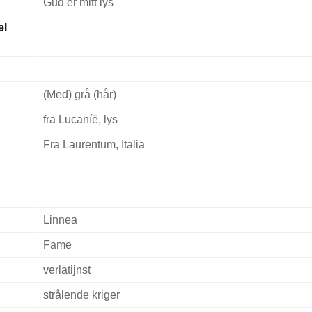
Gud er mitt lys
el
(Med) grå (hår)
fra Lucaníë, lys
Fra Laurentum, Italia
Linnea
Fame
verlatijnst
strålende kriger