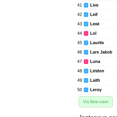
41
Live
♂
42
Leif
♂
43
Lewi
♂
44
Lol
♀
45
Laurits
♂
46
Lars Jakob
♂
47
Luna
♀
48
Liridon
♂
49
Laith
♂
50
Leroy
♂
Vis flere navn