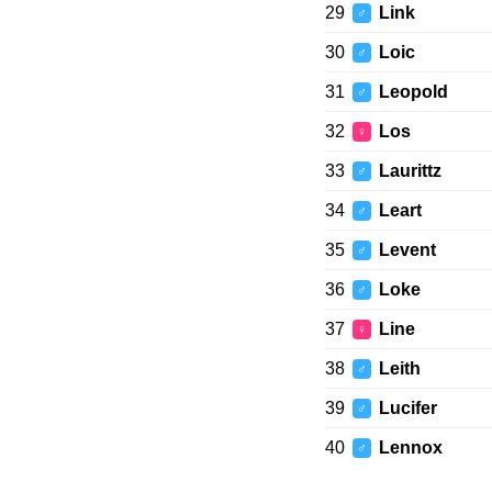
29
Link
♂
30
Loic
♂
31
Leopold
♂
32
Los
♀
33
Laurittz
♂
34
Leart
♂
35
Levent
♂
36
Loke
♂
37
Line
♀
38
Leith
♂
39
Lucifer
♂
40
Lennox
♂