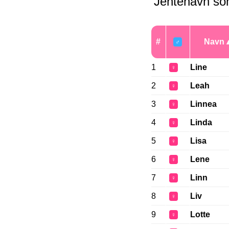
Jentenavn so
#
Navn
♂
1
Line
♀
2
Leah
♀
3
Linnea
♀
4
Linda
♀
5
Lisa
♀
6
Lene
♀
7
Linn
♀
8
Liv
♀
9
Lotte
♀